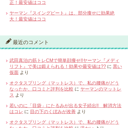
正！最安値はココ
ヤーマン『スイングビート』は、部分痩せに効果絶
大！最安値はココ
最近のコメント
武田真治の筋トレCMで簡単顔痩せ!!ヤーマン『メディ
リフト』で美は鍛えられる！効果や最安値は??
に
黒い
仮面
より
オクタスプリング（マットレス）で、私の腰痛がどう
なったか、口コミと評判を比較
に
ヤーマンのマットレ
ス
より
若いのに「目袋」にたるみが出る女子続出!! 解消方法
はコレ
に
目の下のくぼみが改善
より
オクタスプリング（マットレス）で、私の腰痛がどう