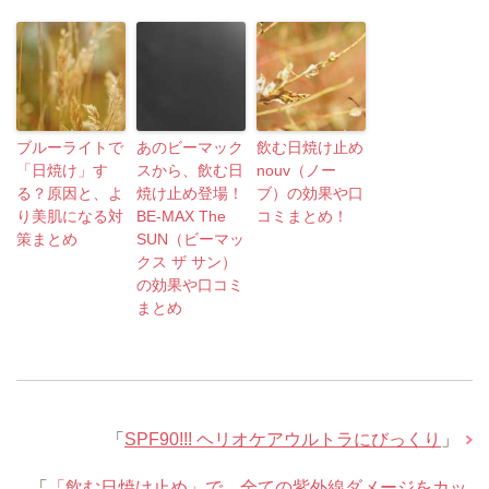
ブルーライトで
あのビーマック
飲む日焼け止め
「日焼け」す
スから、飲む日
nouv（ノー
る？原因と、よ
焼け止め登場！
ブ）の効果や口
り美肌になる対
BE-MAX The
コミまとめ！
策まとめ
SUN（ビーマッ
クス ザ サン）
の効果や口コミ
まとめ
「
SPF90!!! ヘリオケアウルトラにびっくり
」
「
「飲む日焼け止め」で、全ての紫外線ダメージをカッ