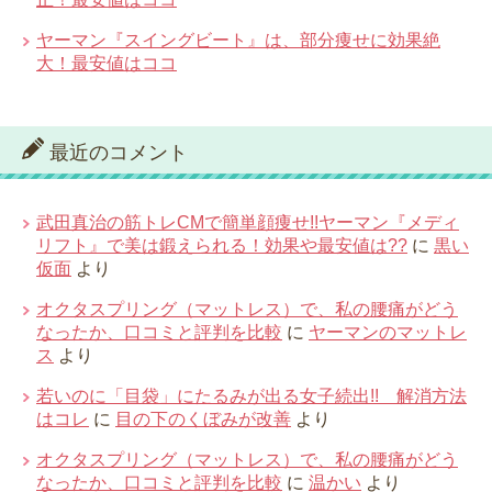
ヤーマン『スイングビート』は、部分痩せに効果絶
大！最安値はココ
最近のコメント
武田真治の筋トレCMで簡単顔痩せ!!ヤーマン『メディ
リフト』で美は鍛えられる！効果や最安値は??
に
黒い
仮面
より
オクタスプリング（マットレス）で、私の腰痛がどう
なったか、口コミと評判を比較
に
ヤーマンのマットレ
ス
より
若いのに「目袋」にたるみが出る女子続出!! 解消方法
はコレ
に
目の下のくぼみが改善
より
オクタスプリング（マットレス）で、私の腰痛がどう
なったか、口コミと評判を比較
に
温かい
より