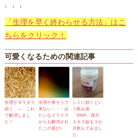
↓ ↓ ↓
「生理を早く終わらせる方法」はこ
ちらをクリック！
可愛くなるための関連記事
生理がダラダラ
生理が来そうで
シミに効くとい
続く → これ
来ない・・・み
う飲み薬
で解消しまし
たいなイライラ
「PAIR」漢方
た！
からも解消され
エキス錠を３か
たこの喜び♪
月飲んでみまし
た