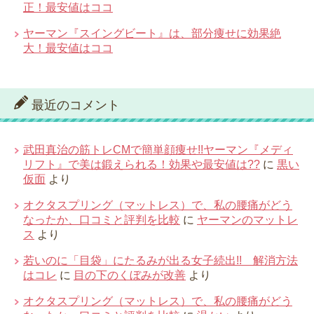
正！最安値はココ
ヤーマン『スイングビート』は、部分痩せに効果絶
大！最安値はココ
最近のコメント
武田真治の筋トレCMで簡単顔痩せ!!ヤーマン『メディ
リフト』で美は鍛えられる！効果や最安値は??
に
黒い
仮面
より
オクタスプリング（マットレス）で、私の腰痛がどう
なったか、口コミと評判を比較
に
ヤーマンのマットレ
ス
より
若いのに「目袋」にたるみが出る女子続出!! 解消方法
はコレ
に
目の下のくぼみが改善
より
オクタスプリング（マットレス）で、私の腰痛がどう