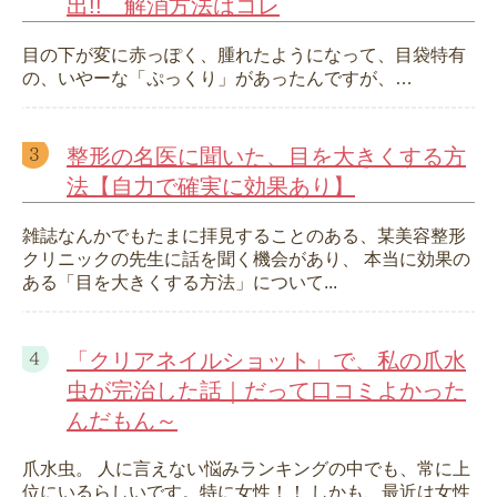
出!! 解消方法はコレ
目の下が変に赤っぽく、腫れたようになって、目袋特有
の、いやーな「ぷっくり」があったんですが、…
整形の名医に聞いた、目を大きくする方
法【自力で確実に効果あり】
雑誌なんかでもたまに拝見することのある、某美容整形
クリニックの先生に話を聞く機会があり、 本当に効果の
ある「目を大きくする方法」について...
「クリアネイルショット」で、私の爪水
虫が完治した話｜だって口コミよかった
んだもん～
爪水虫。 人に言えない悩みランキングの中でも、常に上
位にいるらしいです。特に女性！！ しかも、最近は女性