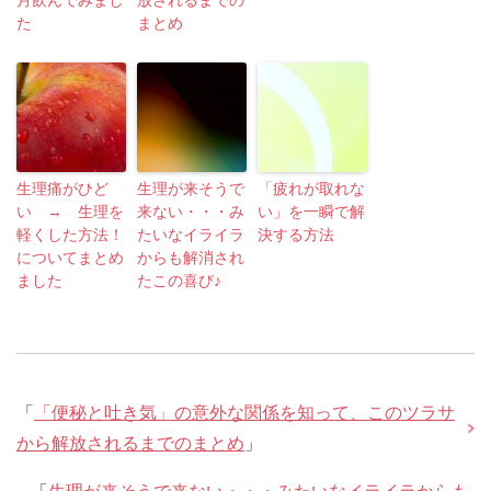
月飲んでみまし
放されるまでの
た
まとめ
生理痛がひど
生理が来そうで
「疲れが取れな
い → 生理を
来ない・・・み
い」を一瞬で解
軽くした方法！
たいなイライラ
決する方法
についてまとめ
からも解消され
ました
たこの喜び♪
「
「便秘と吐き気」の意外な関係を知って、このツラサ
から解放されるまでのまとめ
」