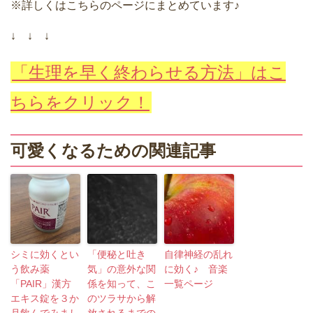
※詳しくはこちらのページにまとめています♪
↓ ↓ ↓
「生理を早く終わらせる方法」はこ
ちらをクリック！
可愛くなるための関連記事
シミに効くとい
「便秘と吐き
自律神経の乱れ
う飲み薬
気」の意外な関
に効く♪ 音楽
「PAIR」漢方
係を知って、こ
一覧ページ
エキス錠を３か
のツラサから解