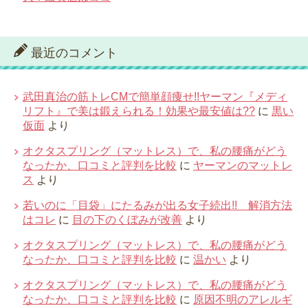
最近のコメント
武田真治の筋トレCMで簡単顔痩せ!!ヤーマン『メディ
リフト』で美は鍛えられる！効果や最安値は??
に
黒い
仮面
より
オクタスプリング（マットレス）で、私の腰痛がどう
なったか、口コミと評判を比較
に
ヤーマンのマットレ
ス
より
若いのに「目袋」にたるみが出る女子続出!! 解消方法
はコレ
に
目の下のくぼみが改善
より
オクタスプリング（マットレス）で、私の腰痛がどう
なったか、口コミと評判を比較
に
温かい
より
オクタスプリング（マットレス）で、私の腰痛がどう
なったか、口コミと評判を比較
に
原因不明のアレルギ