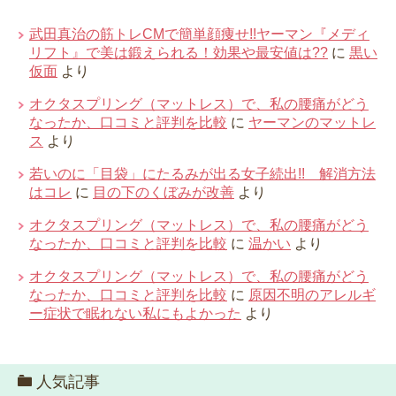
武田真治の筋トレCMで簡単顔痩せ!!ヤーマン『メディ
リフト』で美は鍛えられる！効果や最安値は??
に
黒い
仮面
より
オクタスプリング（マットレス）で、私の腰痛がどう
なったか、口コミと評判を比較
に
ヤーマンのマットレ
ス
より
若いのに「目袋」にたるみが出る女子続出!! 解消方法
はコレ
に
目の下のくぼみが改善
より
オクタスプリング（マットレス）で、私の腰痛がどう
なったか、口コミと評判を比較
に
温かい
より
オクタスプリング（マットレス）で、私の腰痛がどう
なったか、口コミと評判を比較
に
原因不明のアレルギ
ー症状で眠れない私にもよかった
より
人気記事